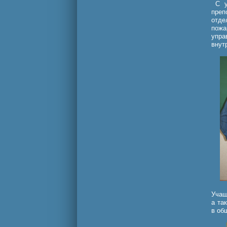
С ус
преп
отд
пожа
упр
внут
Учащ
а та
в об