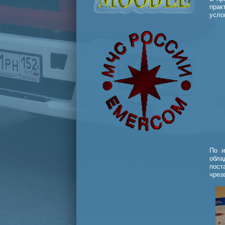
прак
усло
По и
обла
пос
чрез