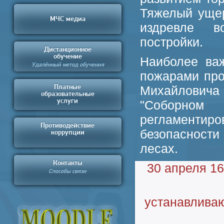
Тяжелый ущер
МЧС медиа
издревле в
постройки.
Дистанционное
обучение
Наиболее ва
Удалённый метод обучения
пожарами про
Платные
Михайловича 
образовательные
услуги
"Соборном
регламенти
Противодействие
безопасности
коррупции
лесах.
Контакты
30 апреля 16
Способы связи
устанавлива