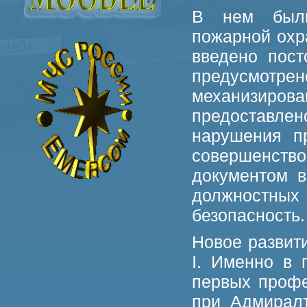
В нем были
пожарной охр
введено пост
предусмот
механизиро
предоставле
нарушения п
совершенств
документом в
должностны
безопасность.
Новое развит
I. Именно в 
первых профе
при Адмиралт