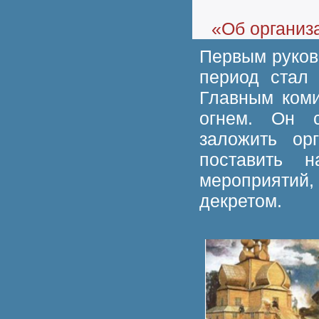
«Об организ
Первым руков
период стал
Главным коми
огнем. Он с
заложить ор
поставить н
мероприяти
декретом.