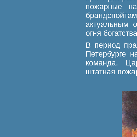
пожарные н
брандспойта
актуальным о
огня богатств
В период пра
Петербурге н
команда. Ца
штатная пожа